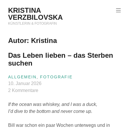
Zum
KRISTINA
Inhalt
VERZBILOVSKA
springen
KÜNSTLERIN & FOTOGRAFIN
Autor:
Kristina
Das Leben lieben – das Sterben
suchen
ALLGEMEIN
,
FOTOGRAFIE
10. Januar 2026
2 Kommentare
If the ocean was whiskey, and I was a duck,
I’d dive to the bottom and never come up.
Bill war schon ein paar Wochen unterwegs und in