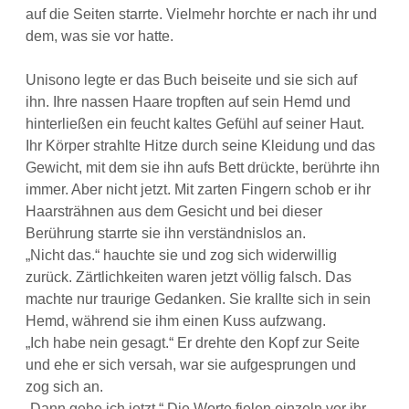
auf die Seiten starrte. Vielmehr horchte er nach ihr und
dem, was sie vor hatte.
Unisono legte er das Buch beiseite und sie sich auf
ihn. Ihre nassen Haare tropften auf sein Hemd und
hinterließen ein feucht kaltes Gefühl auf seiner Haut.
Ihr Körper strahlte Hitze durch seine Kleidung und das
Gewicht, mit dem sie ihn aufs Bett drückte, berührte ihn
immer. Aber nicht jetzt. Mit zarten Fingern schob er ihr
Haarsträhnen aus dem Gesicht und bei dieser
Berührung starrte sie ihn verständnislos an.
„Nicht das.“ hauchte sie und zog sich widerwillig
zurück. Zärtlichkeiten waren jetzt völlig falsch. Das
machte nur traurige Gedanken. Sie krallte sich in sein
Hemd, während sie ihm einen Kuss aufzwang.
„Ich habe nein gesagt.“ Er drehte den Kopf zur Seite
und ehe er sich versah, war sie aufgesprungen und
zog sich an.
„Dann gehe ich jetzt.“ Die Worte fielen einzeln vor ihr