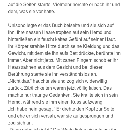
auf die Seiten starrte. Vielmehr horchte er nach ihr und
dem, was sie vor hatte.
Unisono legte er das Buch beiseite und sie sich auf
ihn. Ihre nassen Haare tropften auf sein Hemd und
hinterließen ein feucht kaltes Gefühl auf seiner Haut.
Ihr Körper strahlte Hitze durch seine Kleidung und das
Gewicht, mit dem sie ihn aufs Bett drückte, berührte ihn
immer. Aber nicht jetzt. Mit zarten Fingern schob er ihr
Haarsträhnen aus dem Gesicht und bei dieser
Berührung starrte sie ihn verständnislos an.
„Nicht das.“ hauchte sie und zog sich widerwillig
zurück. Zärtlichkeiten waren jetzt völlig falsch. Das
machte nur traurige Gedanken. Sie krallte sich in sein
Hemd, während sie ihm einen Kuss aufzwang.
„Ich habe nein gesagt.“ Er drehte den Kopf zur Seite
und ehe er sich versah, war sie aufgesprungen und
zog sich an.
„Dann gehe ich jetzt.“ Die Worte fielen einzeln vor ihr