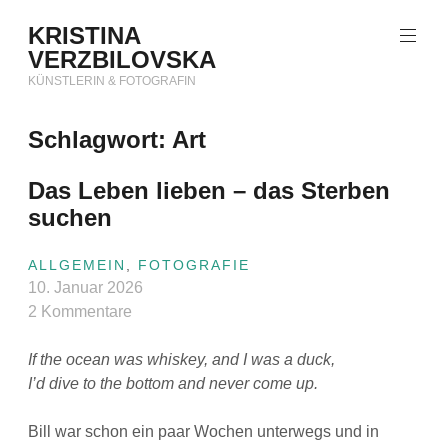
Zum
KRISTINA
Inhalt
VERZBILOVSKA
springen
KÜNSTLERIN & FOTOGRAFIN
Schlagwort:
Art
Das Leben lieben – das Sterben
suchen
ALLGEMEIN
,
FOTOGRAFIE
10. Januar 2026
2 Kommentare
If the ocean was whiskey, and I was a duck,
I’d dive to the bottom and never come up.
Bill war schon ein paar Wochen unterwegs und in